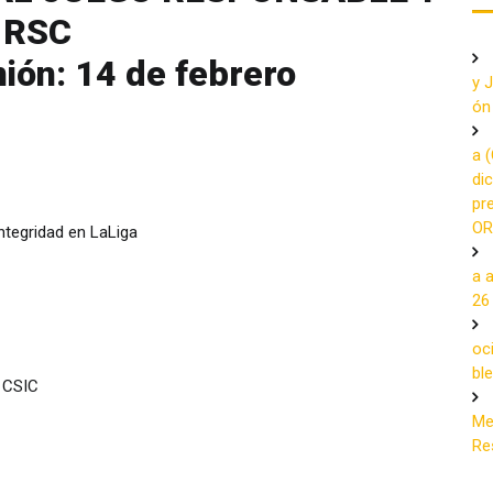
RSC
ión: 14 de febrero
y 
ón
a 
dic
pr
OR
ntegridad en LaLiga
a 
26
oc
bl
l CSIC
Me
Re